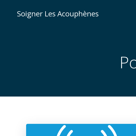
Aller
au
Soigner Les Acouphènes
contenu
Po