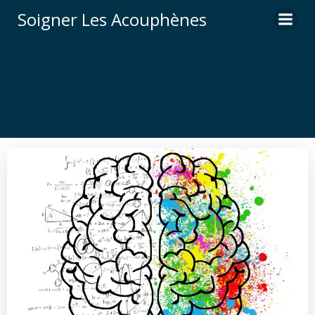
Aller
Soigner Les Acouphènes
au
contenu